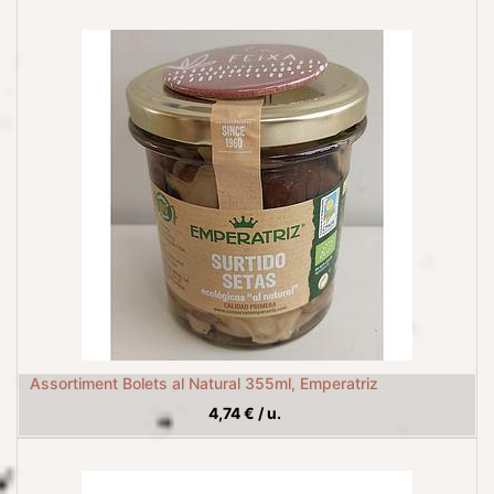
Assortiment Bolets al Natural 355ml, Emperatriz
4,74
€
/
u.