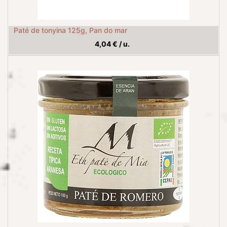
Paté de tonyina 125g, Pan do mar
4,04
€
/
u.