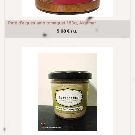
Paté d'algues amb tomàquet 180g, Algamar
5,68
€
/
u.