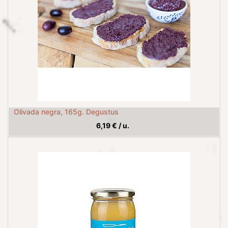
Olivada negra, 165g. Degustus
6,19
€
/
u.