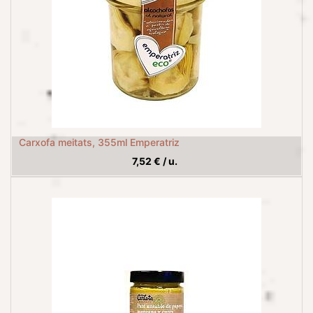
Carxofa meitats, 355ml Emperatriz
7,52
€
/
u.