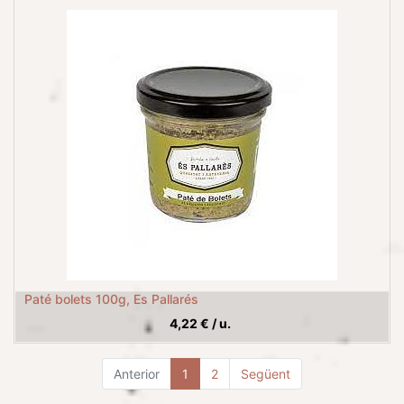
Paté bolets 100g, Es Pallarés
4,22
€
/
u.
Anterior
1
2
Següent