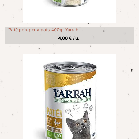
Paté peix per a gats 400g, Yarrah
4,80
€
/
u.