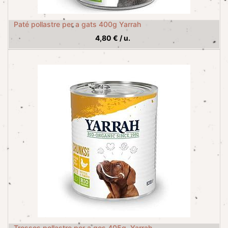
Paté pollastre per a gats 400g Yarrah
4,80
€
/
u.
Trossos pollastre per a gos 405g, Yarrah