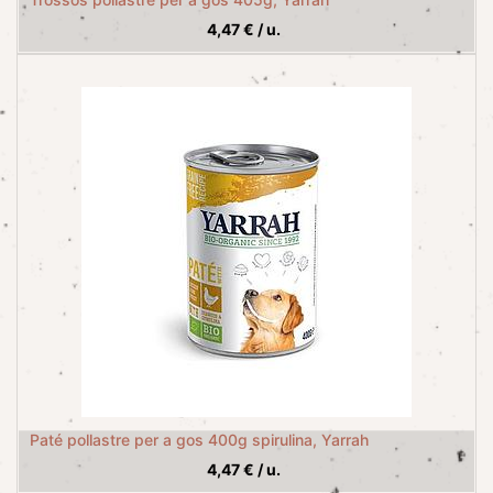
4,47
€
/
u.
Paté pollastre per a gos 400g spirulina, Yarrah
4,47
€
/
u.