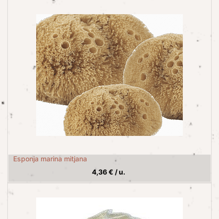
Esponja marina mitjana
4,36
€
/
u.