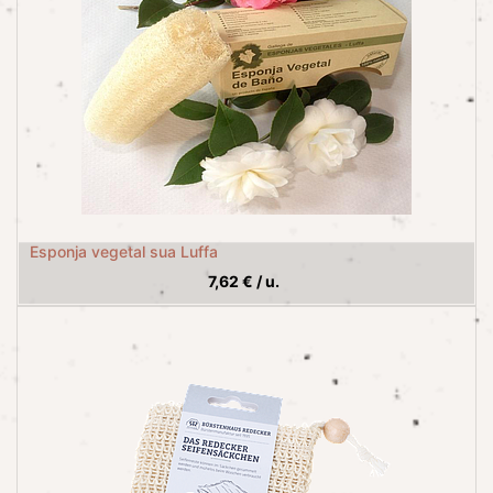
Esponja vegetal sua Luffa
7,62
€
/
u.