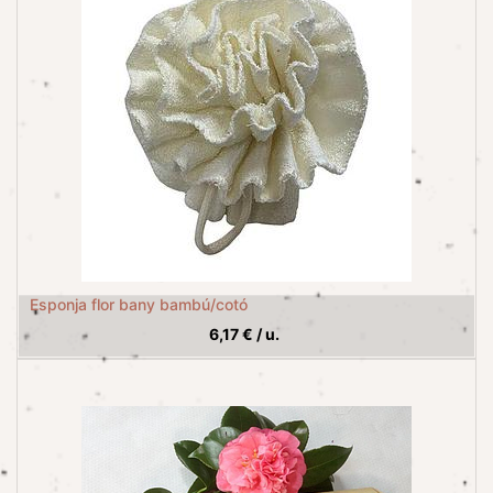
Esponja flor bany bambú/cotó
6,17
€
/
u.