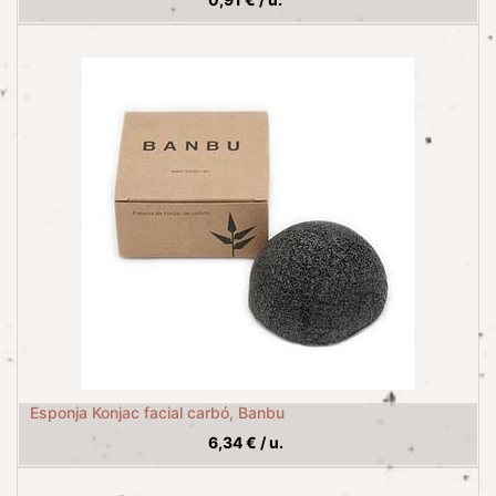
Esponja Konjac facial carbó, Banbu
6,34
€
/
u.