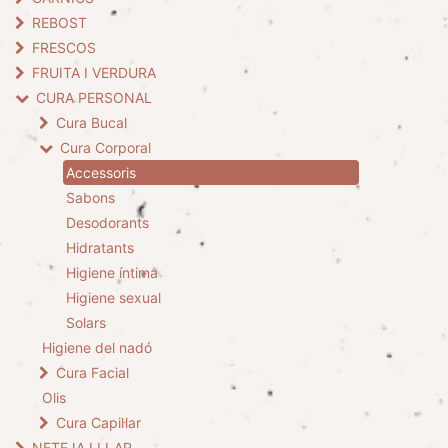
REBOST
FRESCOS
FRUITA I VERDURA
CURA PERSONAL
Cura Bucal
Cura Corporal
Accessoris
Sabons
Desodorants
Hidratants
Higiene íntima
Higiene sexual
Solars
Higiene del nadó
Cura Facial
Olis
Cura Capil·lar
NETEJA I LLAR