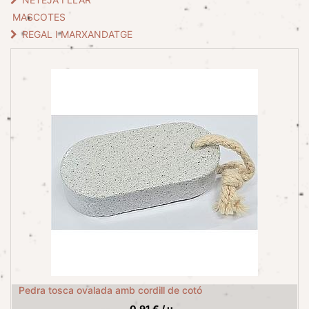
MASCOTES
REGAL I MARXANDATGE
Pedra tosca ovalada amb cordill de cotó
0,91
€
/
u.