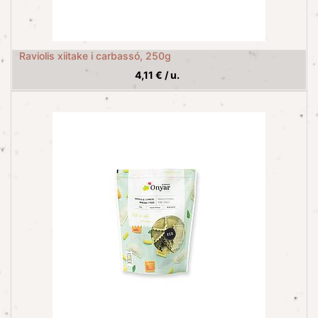
Raviolis xiitake i carbassó, 250g
4,11
€
/
u.