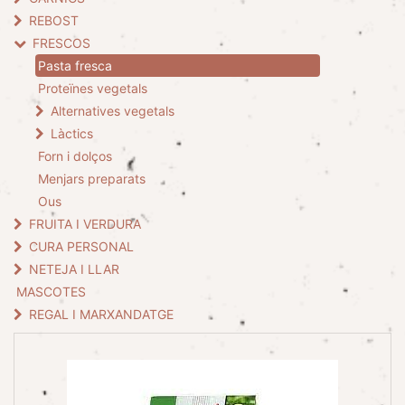
REBOST
FRESCOS
Pasta fresca
Proteïnes vegetals
Alternatives vegetals
Làctics
Forn i dolços
Menjars preparats
Ous
FRUITA I VERDURA
CURA PERSONAL
NETEJA I LLAR
MASCOTES
REGAL I MARXANDATGE