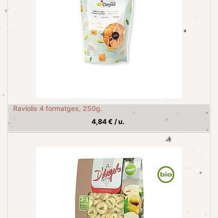
Raviolis 4 formatges, 250g.
4,84
€
/
u.