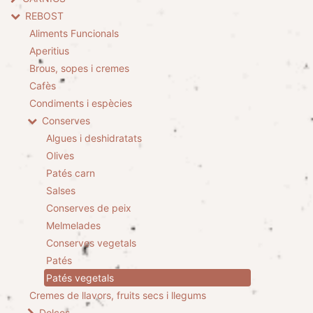
REBOST
Aliments Funcionals
Aperitius
Brous, sopes i cremes
Cafès
Condiments i espècies
Conserves
Algues i deshidratats
Olives
Patés carn
Salses
Conserves de peix
Melmelades
Conserves vegetals
Patés
Patés vegetals
Cremes de llavors, fruits secs i llegums
Dolços