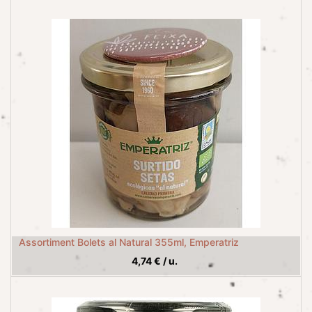
Assortiment Bolets al Natural 355ml, Emperatriz
4,74
€
/
u.