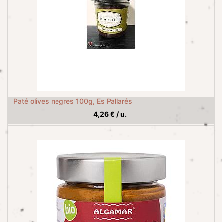
Paté olives negres 100g, Es Pallarés
4,26
€
/
u.