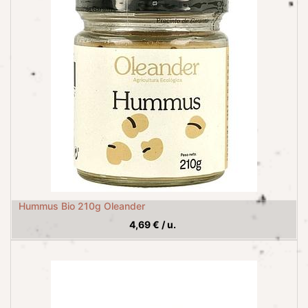
Hummus Bio 210g Oleander
4,69
€
/
u.