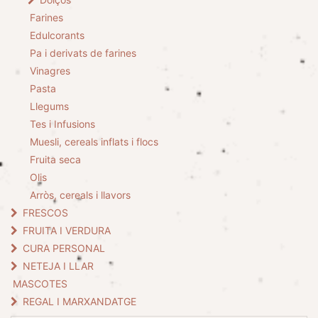
Farines
Edulcorants
Pa i derivats de farines
Vinagres
Pasta
Llegums
Tes i Infusions
Muesli, cereals inflats i flocs
Fruita seca
Olis
Arròs, cereals i llavors
FRESCOS
FRUITA I VERDURA
CURA PERSONAL
NETEJA I LLAR
MASCOTES
REGAL I MARXANDATGE