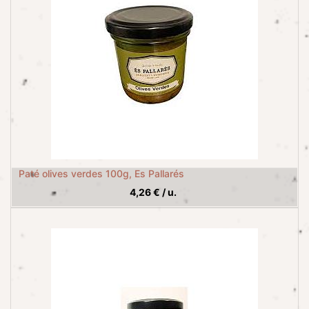
Paté olives verdes 100g, Es Pallarés
4,26
€
/
u.