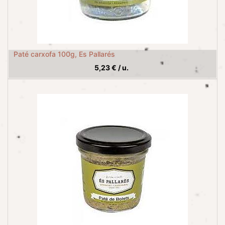
Paté carxofa 100g, Es Pallarés
5,23
€
/
u.