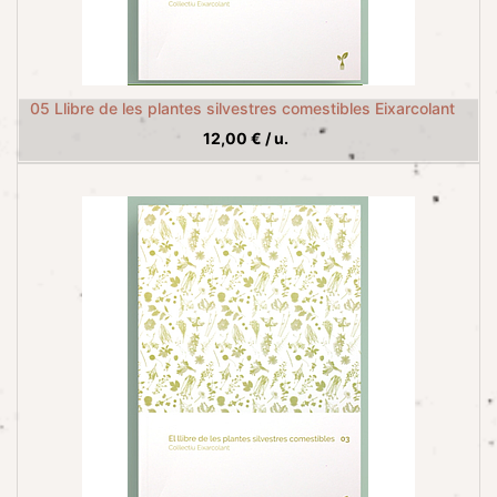
05 Llibre de les plantes silvestres comestibles Eixarcolant
12,00
€
/
u.