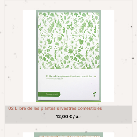
02 Llibre de les plantes silvestres comestibles
12,00
€
/
u.