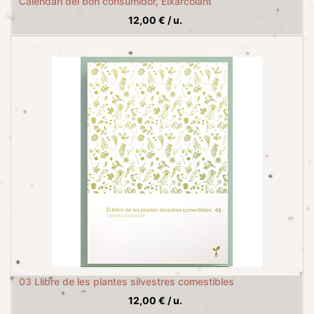
Calendari del bon consumidor, Eixarcolant
12,00
€
/
u.
03 Llibre de les plantes silvestres comestibles
12,00
€
/
u.