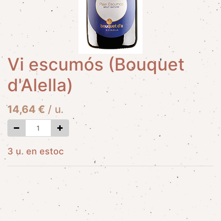
Vi escumós (Bouquet
d'Alella)
14,64
€
/
u.
3 u. en estoc