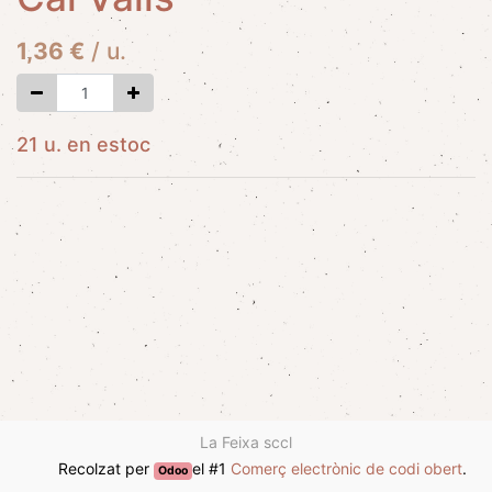
1,36
€
/
u.
21 u. en estoc
La Feixa sccl
Recolzat per
el #1
Comerç electrònic de codi obert
.
Odoo