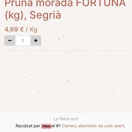
Pruna morada FORTUNA
(kg), Segrià
4,69
€
/
Kg
La Feixa sccl
Recolzat per
el #1
Comerç electrònic de codi obert
.
Odoo