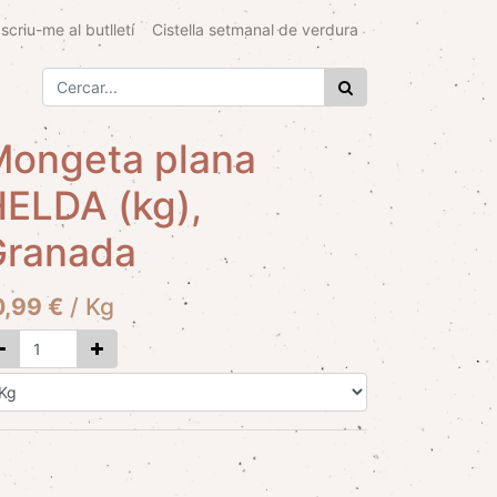
scriu-me al butlletí
Cistella setmanal de verdura
Mongeta plana
ELDA (kg),
Granada
0,99
€
/
Kg