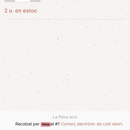
2 u. en estoc
La Feixa sccl
Recolzat per
el #1
Comerç electrònic de codi obert
.
Odoo