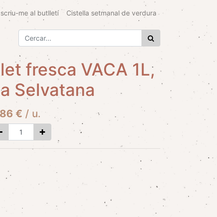
scriu-me al butlletí
Cistella setmanal de verdura
let fresca VACA 1L,
a Selvatana
,86
€
/
u.