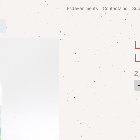
Esdeveniments
Contacta’ns
Sub
L
L
2