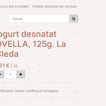
scriu-me al butlletí
Cistella setmanal de verdura
ogurt desnatat
VELLA, 125g. La
Cleda
,51
€
/
u.
tificació
:
Sense certificació ecològica