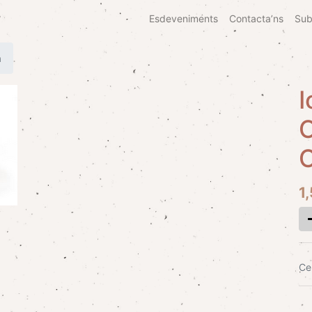
Esdeveniments
Contacta’ns
Sub
a
I
O
1
Cer