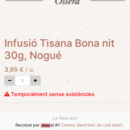
Infusió Tisana Bona nit
30g, Nogué
3,85
€
/
u.
Temporalment sense existències
La Feixa sccl
Recolzat per
el #1
Comerç electrònic de codi obert
.
Odoo