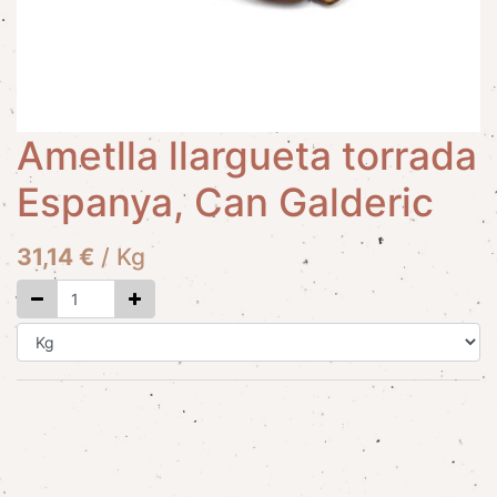
Ametlla llargueta torrada
Espanya, Can Galderic
31,14
€
/
Kg