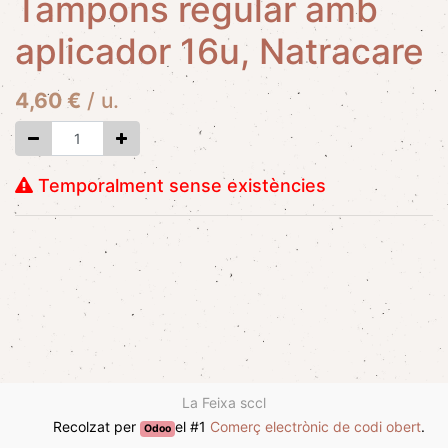
Tampons regular amb
aplicador 16u, Natracare
4,60
€
/
u.
Temporalment sense existències
La Feixa sccl
Recolzat per
el #1
Comerç electrònic de codi obert
.
Odoo