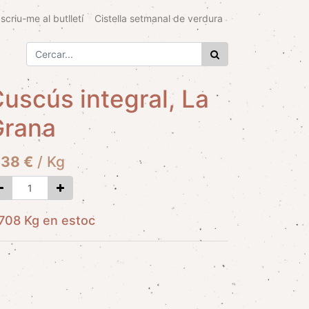
scriu-me al butlletí
Cistella setmanal de verdura
uscús integral, La
Grana
,38
€
/
Kg
708 Kg en estoc