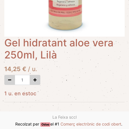
Gel hidratant aloe vera
250ml, Lilà
14,25
€
/
u.
1 u. en estoc
La Feixa sccl
Recolzat per
el #1
Comerç electrònic de codi obert
.
Odoo