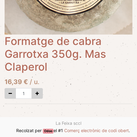
Formatge de cabra
Garrotxa 350g. Mas
Claperol
16,39
€
/
u.
La Feixa sccl
Recolzat per
el #1
Comerç electrònic de codi obert
.
Odoo