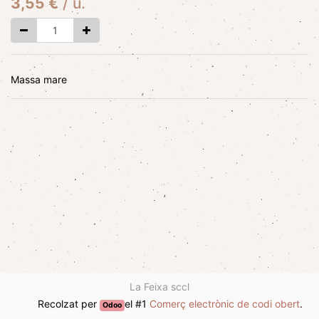
3,55
€
/
u.
Massa mare
La Feixa sccl
Recolzat per
el #1
Comerç electrònic de codi obert
.
Odoo