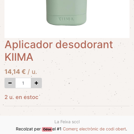
Aplicador desodorant
KIIMA
14,14
€
/
u.
2 u. en estoc
La Feixa sccl
Recolzat per
el #1
Comerç electrònic de codi obert
.
Odoo